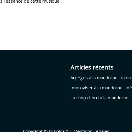
ns l’essence de cette musique
Articles récents
Arpèges à la mandoline : exer
Improviser à la mandoline : i
La chop chord à la mandoline 
Copyright © In Folk 60 |
Mentions Légales