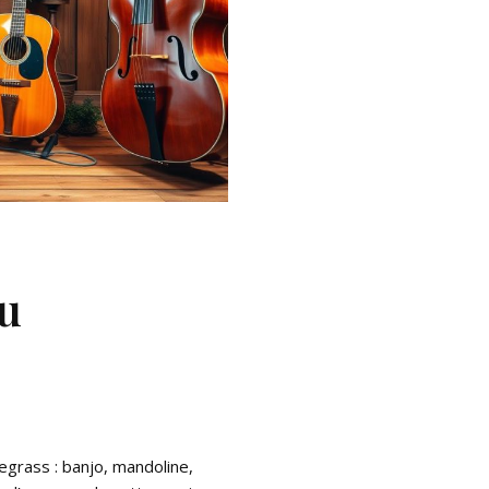
u
egrass : banjo, mandoline,