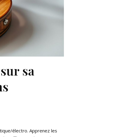
 sur sa
ns
o
stique/électro. Apprenez les