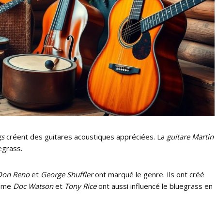
gs
créent des guitares acoustiques appréciées. La
guitare Martin
egrass.
Don Reno
et
George Shuffler
ont marqué le genre. Ils ont créé
omme
Doc Watson
et
Tony Rice
ont aussi influencé le bluegrass en