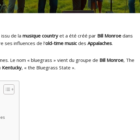
 issu de la
musique country
et a été créé par
Bill Monroe
dans
re ses influences de l’
old-time music
des
Appalaches
.
nnes. Le nom « bluegrass » vient du groupe de
Bill Monroe
, The
u
Kentucky
, « the Bluegrass State ».
nes