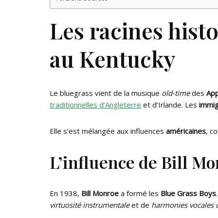
Les racines hist
au Kentucky
Le bluegrass vient de la musique
old-time
des
App
traditionnelles d’Angleterre
et d’Irlande. Les
immig
Elle s’est mélangée aux influences
américaines
, c
L’influence de Bill M
En 1938,
Bill Monroe
a formé les
Blue Grass Boys
virtuosité instrumentale
et de
harmonies vocales