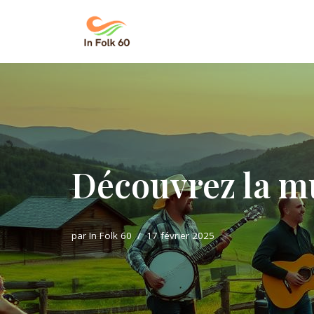
Aller
au
contenu
Découvrez la mu
par
In Folk 60
17 février 2025