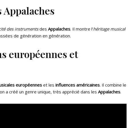
s Appalaches
cité des instruments
des
Appalaches
. Il montre l’
héritage musical
ssées de génération en génération.
ons européennes et
musicales européennes
et les
influences américaines
. Il combine le
usion a créé un genre unique, très apprécié dans les
Appalaches
.