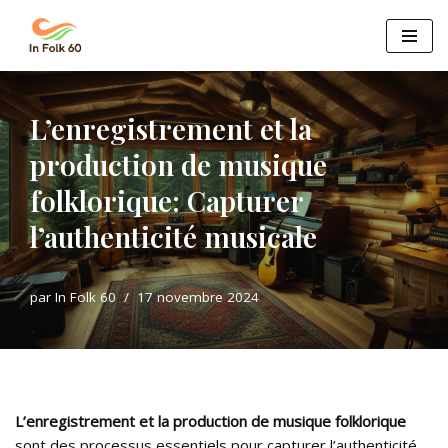
Aller
au
contenu
L’enregistrement et la
production de musique
folklorique: Capturer
l’authenticité musicale
par
In Folk 60
17 novembre 2024
L’enregistrement et la production de musique folklorique
sont des processus essentiels pour capturer l’authenticité