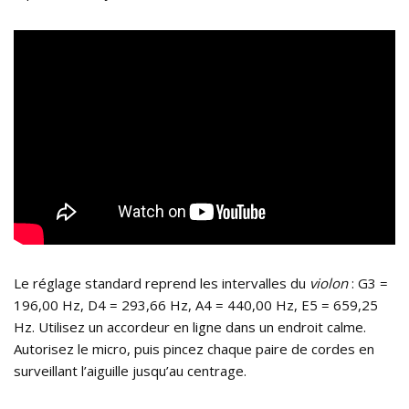
Le réglage standard reprend les intervalles du
violon
: G3 =
196,00 Hz, D4 = 293,66 Hz, A4 = 440,00 Hz, E5 = 659,25
Hz. Utilisez un accordeur en ligne dans un endroit calme.
Autorisez le micro, puis pincez chaque paire de cordes en
surveillant l’aiguille jusqu’au centrage.