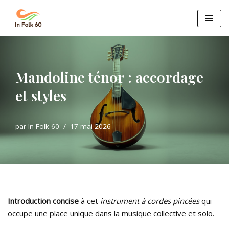
Aller
au
contenu
Mandoline ténor : accordage
et styles
par
In Folk 60
17 mai 2026
Introduction concise
à cet
instrument à cordes pincées
qui
occupe une place unique dans la musique collective et solo.