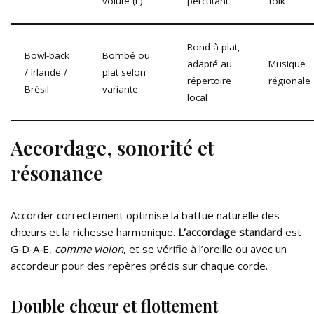
volute (F)
percutant
folk
Rond à plat,
Bowl-back
Bombé ou
adapté au
Musique
/ Irlande /
plat selon
répertoire
régionale
Brésil
variante
local
Accordage, sonorité et
résonance
Accorder correctement optimise la battue naturelle des
chœurs et la richesse harmonique.
L’accordage standard
est
G‑D‑A‑E,
comme violon
, et se vérifie à l’oreille ou avec un
accordeur pour des repères précis sur chaque corde.
Double chœur et flottement