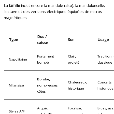
La
famille
inclut encore la mandole (alto), la mandoloncelle,
l’octave et des versions électriques équipées de micros
magnétiques.
Dos /
Type
Son
Usage
caisse
Fortement
Clair,
Traditionn
Napolitaine
bombé
projeté
classique
Bombé,
Chaleureux,
Concerts
Milanaise
nombreuses
historique
historique
côtes
Arqué,
Focalisé,
Bluegrass
Styles A/F