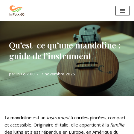
Aller
au
contenu
Qu’est-ce qu’une mandoline :
guide de l’instrument
par
In Folk 60
7 novembre 2025
La mandoline
est un
instrument
à
cordes pincées
, compact
et accessible. Originaire d’Italie, elle appartient à la
famille
des luths et s’est répandue en Europe, en Amérique du